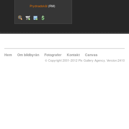
Prydnadskål
(RM)
Hem
Om bildbyrån
Fotografer
Kontakt
Canvas
© Copyright 2001-2012 Pix Gallery Agency. Version:2410