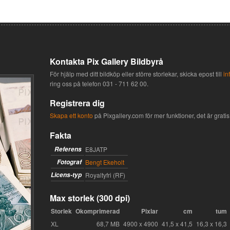
Kontakta Pix Gallery Bildbyrå
För hjälp med ditt bildköp eller större storlekar, skicka epost till
in
ring oss på telefon
031 - 711 62 00
.
Registrera dig
Skapa ett konto
på Pixgallery.com för mer funktioner, det är gratis 
Fakta
Referens
E8JATP
Fotograf
Bengt Ekeholt
Licens-typ
Royaltyfri (RF)
Max storlek (300 dpi)
Storlek
Okomprimerad
Pixlar
cm
tum
XL
68,7 MB
4900 x 4900
41,5 x 41,5
16,3 x 16,3