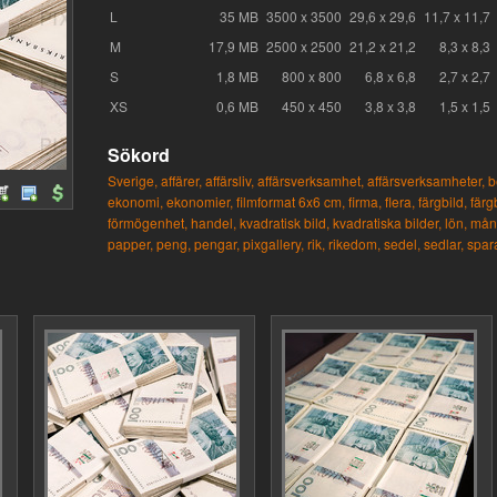
L
35 MB
3500 x 3500
29,6 x 29,6
11,7 x 11,7
M
17,9 MB
2500 x 2500
21,2 x 21,2
8,3 x 8,3
S
1,8 MB
800 x 800
6,8 x 6,8
2,7 x 2,7
XS
0,6 MB
450 x 450
3,8 x 3,8
1,5 x 1,5
Sökord
Sverige,
affärer,
affärsliv,
affärsverksamhet,
affärsverksamheter,
b
ekonomi,
ekonomier,
filmformat 6x6 cm,
firma,
flera,
färgbild,
färg
förmögenhet,
handel,
kvadratisk bild,
kvadratiska bilder,
lön,
mån
papper,
peng,
pengar,
pixgallery,
rik,
rikedom,
sedel,
sedlar,
spar