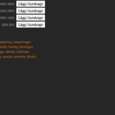
SEK 3900
SEK 2900
SEK 1000
SEK 500
esparing,
besparingar,
bilder,
företag,
förmögen,
ga,
närbild,
närbilder,
a,
svensk,
svenska,
tillväxt,