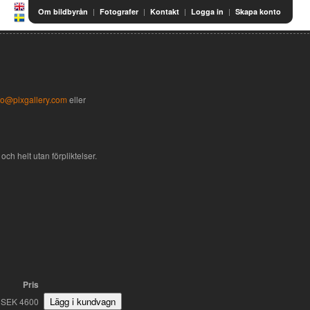
|
|
|
|
Om bildbyrån
Fotografer
Kontakt
Logga in
Skapa konto
fo@pixgallery.com
eller
och helt utan förpliktelser.
Pris
SEK 4600