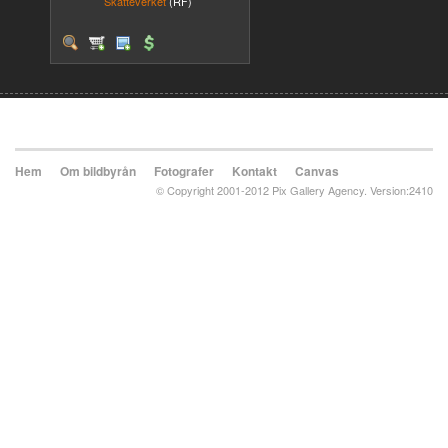
Skatteverket
(RF)
Hem
Om bildbyrån
Fotografer
Kontakt
Canvas
© Copyright 2001-2012 Pix Gallery Agency. Version:2410