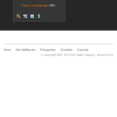
Fiske i solnedgången
(RF)
Hem
Om bildbyrån
Fotografer
Kontakt
Canvas
© Copyright 2001-2012 Pix Gallery Agency. Version:2410