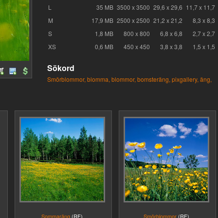
L
35 MB
3500 x 3500
29,6 x 29,6
11,7 x 11,7
M
17,9 MB
2500 x 2500
21,2 x 21,2
8,3 x 8,3
S
1,8 MB
800 x 800
6,8 x 6,8
2,7 x 2,7
XS
0,6 MB
450 x 450
3,8 x 3,8
1,5 x 1,5
Sökord
Smörblommor,
blomma,
blommor,
bomsteräng,
pixgallery,
äng,
Sommaräng
(RF)
Smörblommor
(RF)