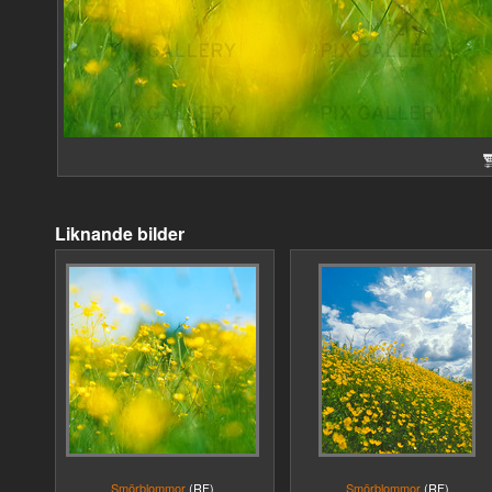
Liknande bilder
Smörblommor
(RF)
Smörblommor
(RF)