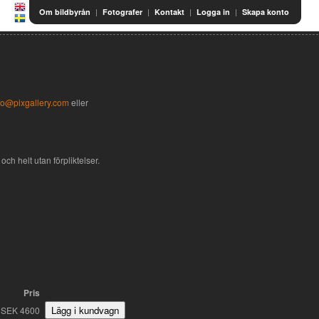
|
|
|
|
Om bildbyrån
Fotografer
Kontakt
Logga in
Skapa konto
fo@pixgallery.com
eller
och helt utan förpliktelser.
Pris
SEK 4600