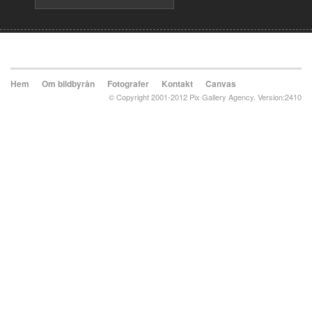
Hem
Om bildbyrån
Fotografer
Kontakt
Canvas
© Copyright 2001-2012 Pix Gallery Agency. Version:2410