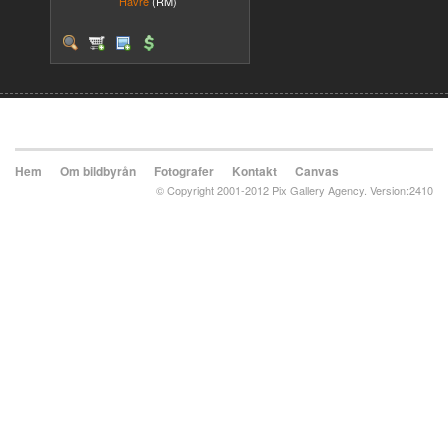
Havre
(RM)
Hem
Om bildbyrån
Fotografer
Kontakt
Canvas
© Copyright 2001-2012 Pix Gallery Agency. Version:2410