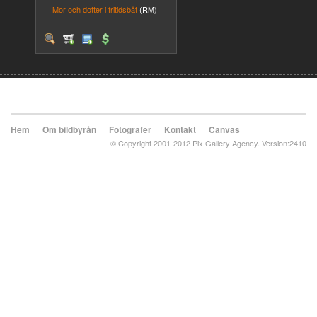
Mor och dotter i fritidsbåt
(RM)
Hem
Om bildbyrån
Fotografer
Kontakt
Canvas
© Copyright 2001-2012 Pix Gallery Agency. Version:2410