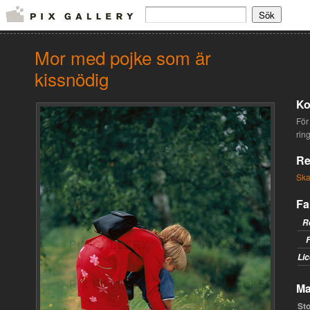
Mor med pojke som är
kissnödig
Ko
För 
rin
Re
Ska
Fa
R
F
Lic
Ma
Sto