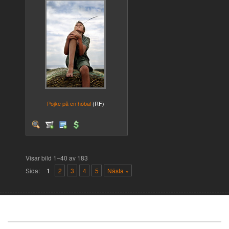
Pojke på en höbal
(RF)
Visar bild 1–40 av 183
Sida:
1
2
3
4
5
Nästa »