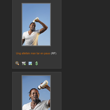
Ung atletisk man tar en paus
(RF)