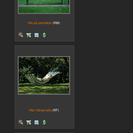
Vila på parkbänk
(RM)
Vila i hängmatta
(RF)