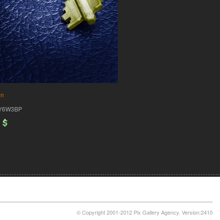
ln
Y6W3BP
© Copyright 2001-2012 Pix Gallery Agency. Version:2410