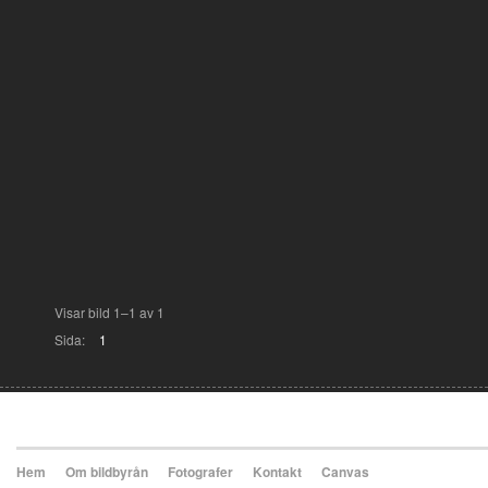
Visar bild 1–1 av 1
Sida:
1
Hem
Om bildbyrån
Fotografer
Kontakt
Canvas