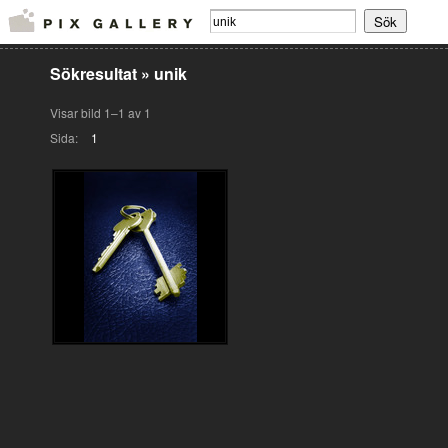
Sökresultat
»
unik
Visar bild 1–1 av 1
Sida:
1