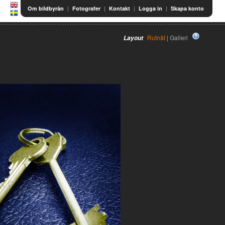
|
|
|
|
Om bildbyrån
Fotografer
Kontakt
Logga in
Skapa konto
Rutnät
| Galleri
Layout