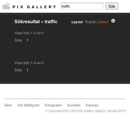
Sökresultat
»
traffic
Rutnät |
Galleri
Layout
Visar bild 1–0 av 0
Sida:
1
Visar bild 1–0 av 0
Sida:
1
Hem
Om bildbyrån
Fotografer
Kontakt
Canvas
© Copyright 2001-2012 Pix Gallery Agency. Version:2410