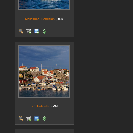
Mollösund, Bohuslän
(RM)
Fotö, Bohuslän
(RM)