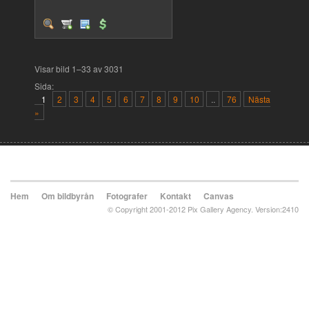
Visar bild 1–33 av 3031
Sida:
1
2
3
4
5
6
7
8
9
10
..
76
Nästa
»
Hem
Om bildbyrån
Fotografer
Kontakt
Canvas
© Copyright 2001-2012 Pix Gallery Agency. Version:2410