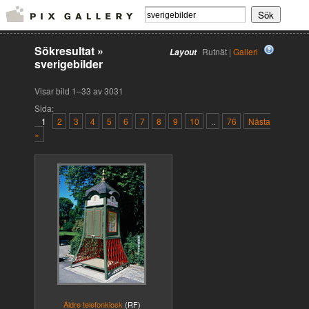
Sökresultat
»
Rutnät |
Galleri
Layout
sverigebilder
Visar bild 1–33 av 3031
Sida:
1
2
3
4
5
6
7
8
9
10
..
76
Nästa
»
Äldre telefonkiosk
(RF)