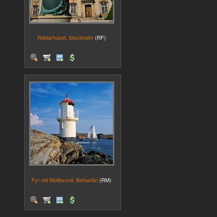
Riddarhuset, Stockholm
(RF)
Fyr vid Mollösund, Bohuslän
(RM)