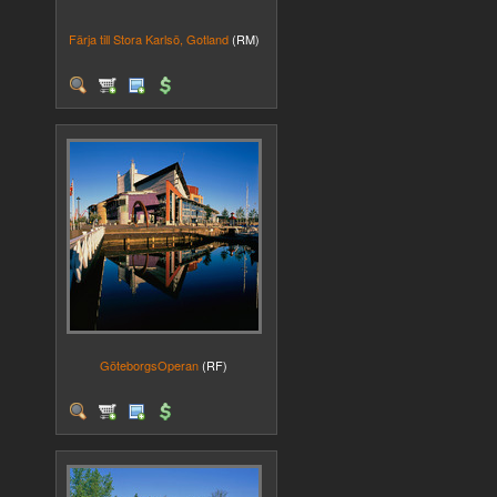
Färja till Stora Karlsö, Gotland
(RM)
GöteborgsOperan
(RF)