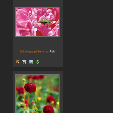
Gräshoppa på blomma
(RM)