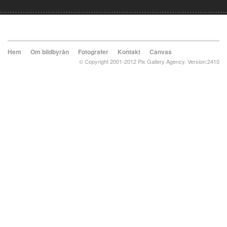
Hem
Om bildbyrån
Fotografer
Kontakt
Canvas
© Copyright 2001-2012 Pix Gallery Agency. Version:2410