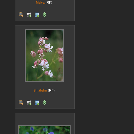
Malva
(RF)
Smällglim
(RF)