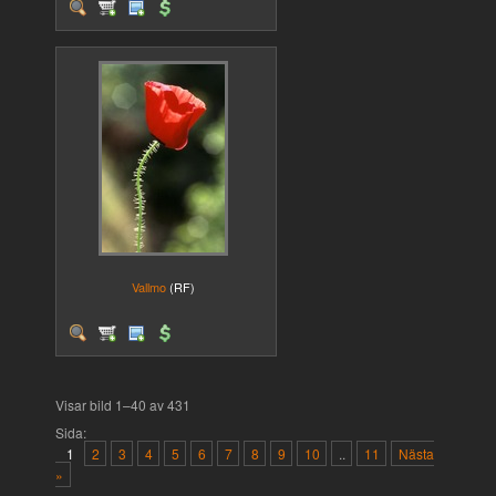
Vallmo
(RF)
Visar bild 1–40 av 431
Sida:
1
2
3
4
5
6
7
8
9
10
..
11
Nästa
»