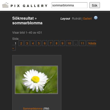
Sökresultat
»
Rutnät |
Galleri
Layout
sommarblomma
Visar bild 1–40 av 431
Sida:
1
2
3
4
5
6
7
8
9
10
..
11
Nästa
»
Sommarblomma
(RM)