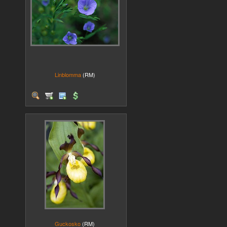
Linblomma
(RM)
Guckosko
(RM)