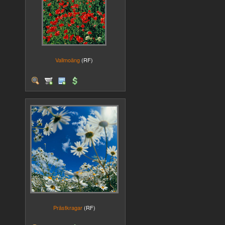
Vallmoäng
(RF)
Prästkragar
(RF)