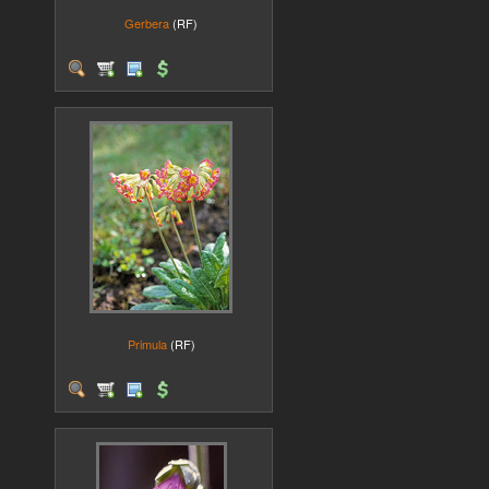
Gerbera
(RF)
Primula
(RF)