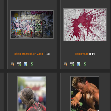
Målad graffiti på en vägg
(RM)
Blodig vägg
(RF)