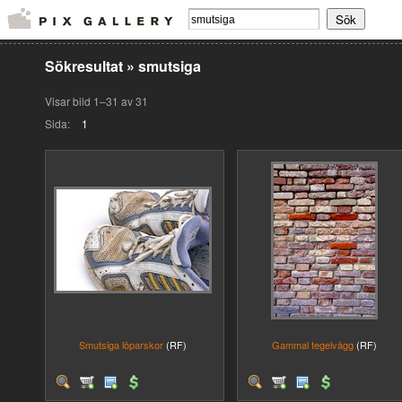
Sökresultat
»
smutsiga
Visar bild 1–31 av 31
Sida:
1
Smutsiga löparskor
(RF)
Gammal tegelvägg
(RF)