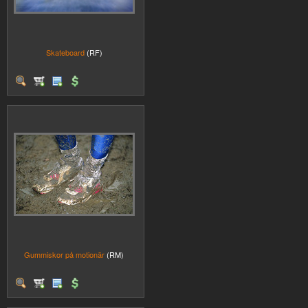
Skateboard
(RF)
Gummiskor på motionär
(RM)