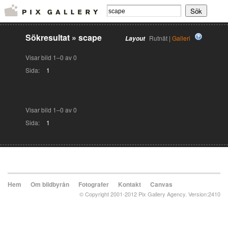
Sökresultat
»
scape
Rutnät |
Galleri
Layout
Visar bild 1–0 av 0
Sida:
1
Visar bild 1–0 av 0
Sida:
1
Hem
Om bildbyrån
Fotografer
Kontakt
Canvas
© Copyright 2001-2012 Pix Gallery Agency. Version:2410