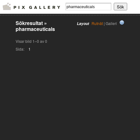
Sökresultat
»
Rutnät
| Galleri
Layout
pharmaceuticals
Visar bild 1–0 av 0
Sida:
1