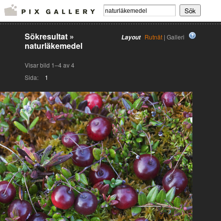
Sökresultat
»
Rutnät
| Galleri
Layout
naturläkemedel
Visar bild 1–4 av 4
Sida:
1