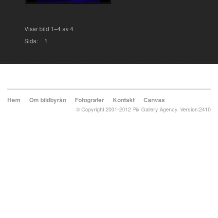
Visar bild 1–4 av 4
Sida:
1
Hem
Om bildbyrån
Fotografer
Kontakt
Canvas
© Copyright 2001-2012 Pix Gallery Agency. Version:2410