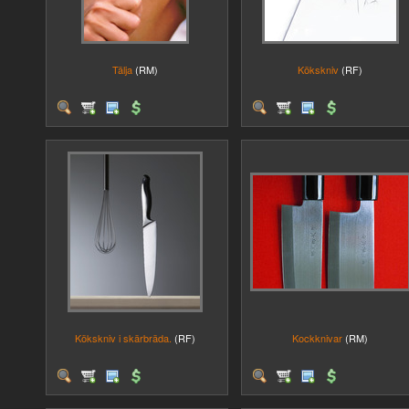
Tälja
(RM)
Kökskniv
(RF)
Kökskniv i skärbräda.
(RF)
Kockknivar
(RM)