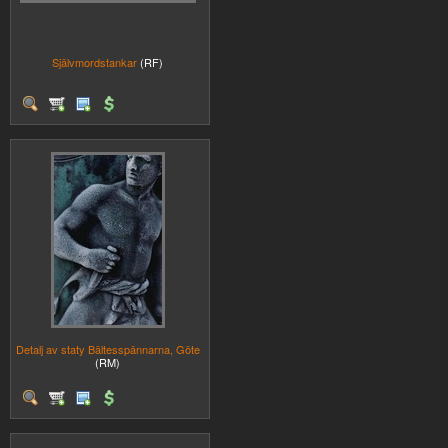
Självmordstankar
(RF)
Detalj av staty Bältesspännarna, Göte
(RM)