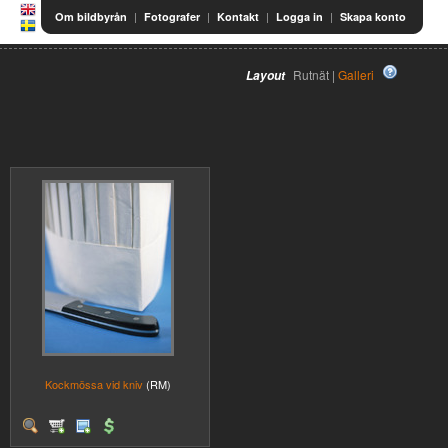
|
|
|
|
Om bildbyrån
Fotografer
Kontakt
Logga in
Skapa konto
Rutnät |
Galleri
Layout
Kockmössa vid kniv
(RM)