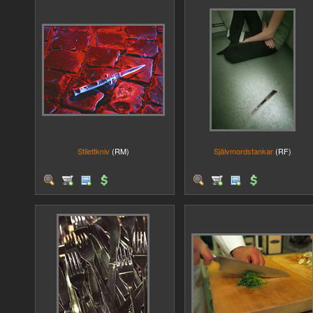
Stilettkniv
(RM)
Självmordstankar
(RF)