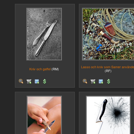
Lasso och kniv som Samer använde
Kniv och gaffel
(RM)
(RF)