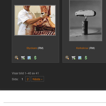
Styckare
(RM)
Korkskruv
(RM)
Visar bild 1–40 av 41
Sida:
1
2
Nästa »