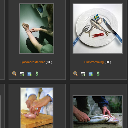
Självmordstankar
(RF)
Surströmming
(RF)