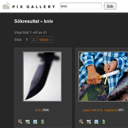
Sökresultat
»
kniv
Visar bild 1–40 av 41
Sida:
1
2
Nästa »
Kniv
(RM)
Lapp med kniv, Lappland
(RF)