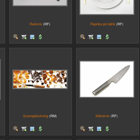
Rakkniv
(RF)
Paprika på tallrik
(RF)
Svampplockning
(RM)
Kökskniv
(RF)