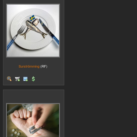
Surströmming
(RF)