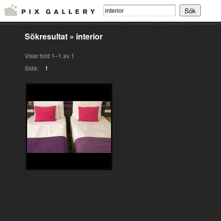
Sökresultat
»
interior
Visar bild 1–1 av 1
Sida:
1