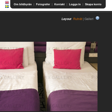
|
|
|
|
Om bildbyrån
Fotografer
Kontakt
Logga in
Skapa konto
Rutnät
| Galleri
Layout