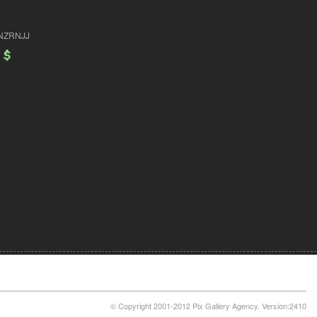
NZRNJJ
© Copyright 2001-2012 Pix Gallery Agency. Version:2410