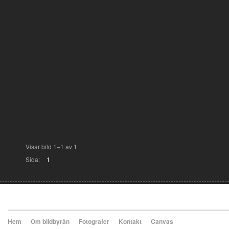
Visar bild 1–1 av 1
Sida:
1
Hem
Om bildbyrån
Fotografer
Kontakt
Canvas