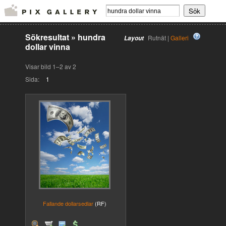
Sökresultat
»
hundra
Rutnät |
Galleri
Layout
dollar vinna
Visar bild 1–2 av 2
Sida:
1
Fallande dollarsedlar
(RF)