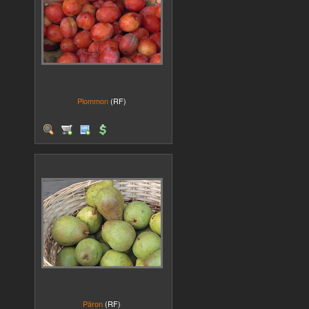
Plommon
(RF)
Päron
(RF)