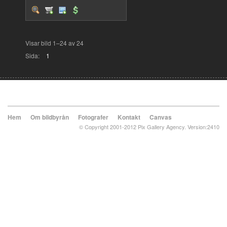
Visar bild 1–24 av 24
Sida:
1
Hem
Om bildbyrån
Fotografer
Kontakt
Canvas
© Copyright 2001-2012 Pix Gallery Agency. Version:2410