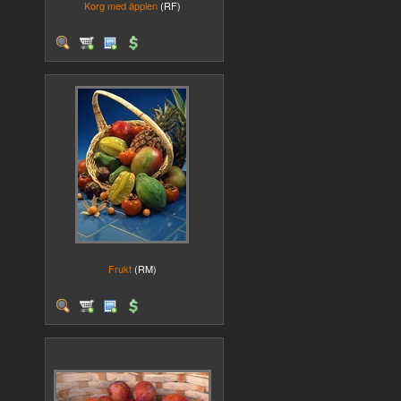
Korg med äpplen
(RF)
Frukt
(RM)