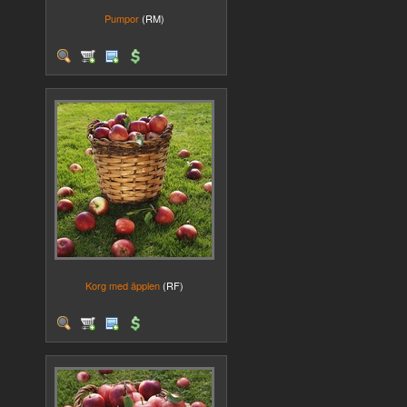
Pumpor
(RM)
Korg med äpplen
(RF)