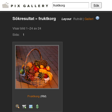
Sökresultat
»
fruktkorg
Rutnät |
Galleri
Layout
Visar bild 1–24 av 24
Sida:
1
Fruktkorg
(RM)