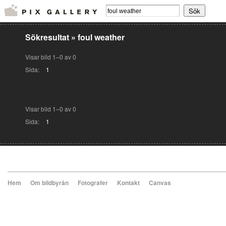
Sökresultat
»
foul weather
Visar bild 1–0 av 0
Sida:
1
Visar bild 1–0 av 0
Sida:
1
Hem
Om bildbyrån
Fotografer
Kontakt
Canvas