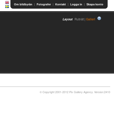
|
|
|
|
Om bildbyrån
Fotografer
Kontakt
Logga in
Skapa konto
Rutnät |
Galleri
Layout
© Copyright 2001-2012 Pix Gallery Agency. Version:2410