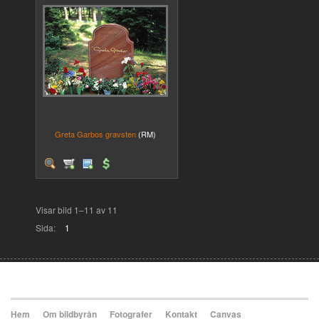
Greta Garbos gravsten
(RM)
Visar bild 1–11 av 11
Sida:
1
Hem
Om bildbyrån
Fotografer
Kontakt
Canvas