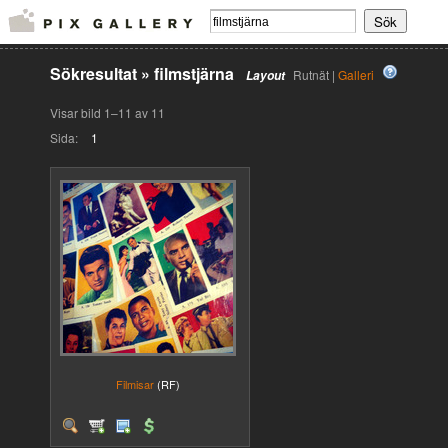
Sökresultat
»
filmstjärna
Rutnät |
Galleri
Layout
Visar bild 1–11 av 11
Sida:
1
Filmisar
(RF)