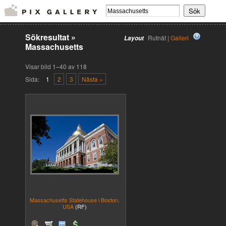
Sökresultat
»
Rutnät |
Galleri
Layout
Massachusetts
Visar bild 1–40 av 118
Sida:
1
2
3
Nästa »
Massachusetts Statehouse i Boston,
USA
(RF)