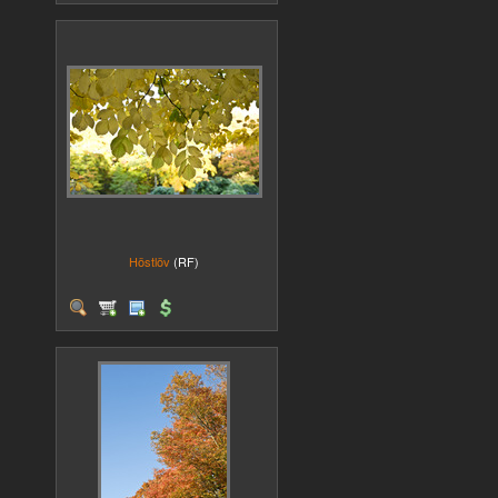
Höstlöv
(RF)