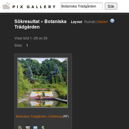
Sökresultat
»
Botaniska
Rutnät |
Galleri
Layout
Trädgården
Visar bild 1–26 av 26
Sida:
1
Botaniska Trädgården, Göteborg
(RF)