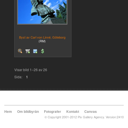
Byst av Carl von Linné, Göteborg
(RM)
Visar bild 1–26 av 26
Sida:
1
Hem
Om bildbyrån
Fotografer
Kontakt
Canvas
© Copyright 2001-2012 Pix Gallery Agency. Version:2410