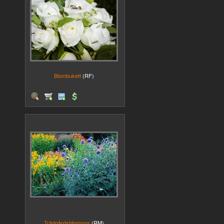
Blombukett
(RF)
Trädgårdsblommor
(RM)