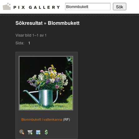
Sökresultat
»
Blommbukett
Visar bild 1–1 av 1
Sida:
1
Blommbukett i vattenkanna
(RF)