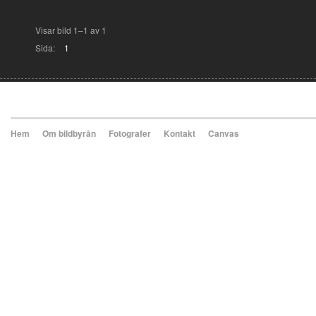
Visar bild 1–1 av 1
Sida:
1
Hem
Om bildbyrån
Fotografer
Kontakt
Canvas