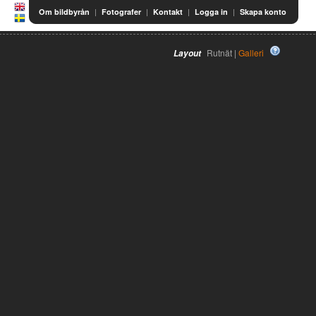
|
|
|
|
Om bildbyrån
Fotografer
Kontakt
Logga in
Skapa konto
Rutnät |
Galleri
Layout