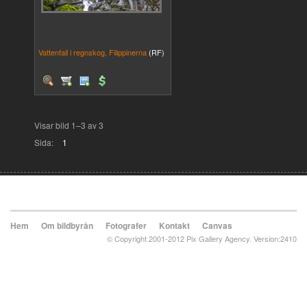
Vattenfall i regnskog, Filippinerna
(RF)
Visar bild 1–3 av 3
Sida:
1
Hem
Om bildbyrån
Fotografer
Kontakt
Canvas
© Copyright 2001-2012 Pix Gallery Agency. Version:2410