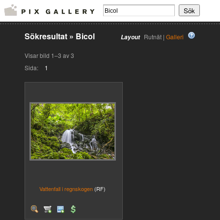
Sökresultat
»
Bicol
Rutnät |
Galleri
Layout
Visar bild 1–3 av 3
Sida:
1
Vattenfall i regnskogen
(RF)