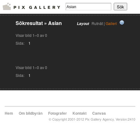
Sökresultat
»
Asian
Rutnät |
Galleri
Layout
Visar bild 1–0 av 0
Sida:
1
Visar bild 1–0 av 0
Sida:
1
Hem
Om bildbyrån
Fotografer
Kontakt
Canvas
© Copyright 2001-2012 Pix Gallery Agency. Version:2410