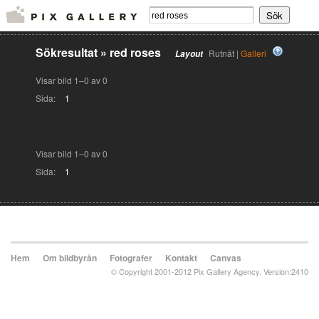
Sökresultat
»
red roses
Rutnät |
Galleri
Layout
Visar bild 1–0 av 0
Sida:
1
Visar bild 1–0 av 0
Sida:
1
Hem
Om bildbyrån
Fotografer
Kontakt
Canvas
© Copyright 2001-2012 Pix Gallery Agency. Version:2410