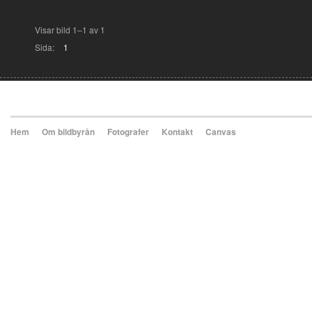
Visar bild 1–1 av 1
Sida:
1
Hem
Om bildbyrån
Fotografer
Kontakt
Canvas