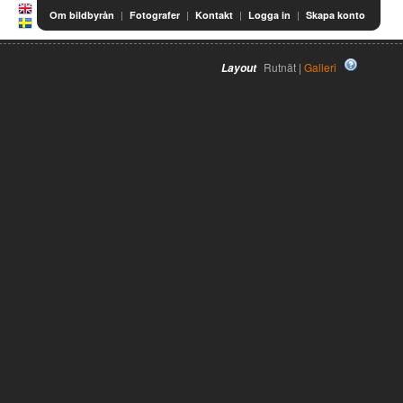
|
|
|
|
Om bildbyrån
Fotografer
Kontakt
Logga in
Skapa konto
Rutnät |
Galleri
Layout