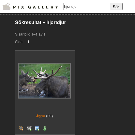
Sökresultat
»
hjortdjur
Visar bild 1–1 av 1
Sida:
1
Älgtjur
(RF)