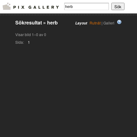
Sökresultat
»
herb
Rutnät
| Galleri
Layout
Visar bild 1–0 av 0
Sida:
1