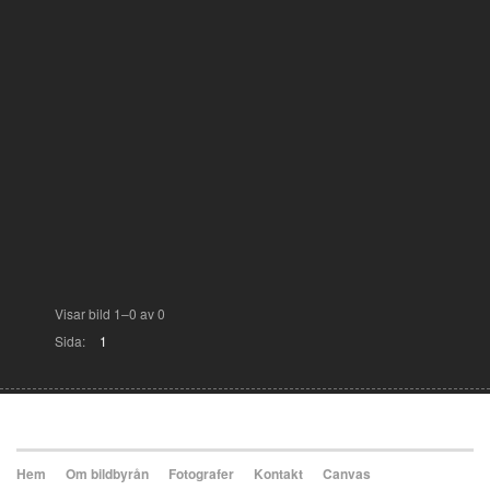
Visar bild 1–0 av 0
Sida:
1
Hem
Om bildbyrån
Fotografer
Kontakt
Canvas