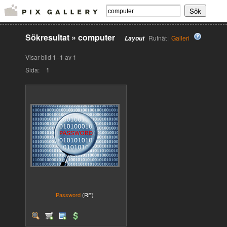
Sökresultat
»
computer
Rutnät |
Galleri
Layout
Visar bild 1–1 av 1
Sida:
1
Password
(RF)