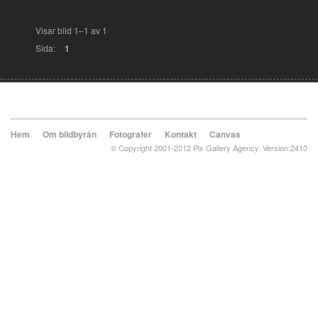
Visar bild 1–1 av 1
Sida:
1
Hem
Om bildbyrån
Fotografer
Kontakt
Canvas
© Copyright 2001-2012 Pix Gallery Agency. Version:2410