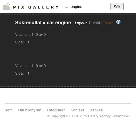
Sökresultat
»
car engine
Rutnät |
Galleri
Layout
Visar bild 1–0 av 0
Sida:
1
Visar bild 1–0 av 0
Sida:
1
Hem
Om bildbyrån
Fotografer
Kontakt
Canvas
© Copyright 2001-2012 Pix Gallery Agency. Version:2410