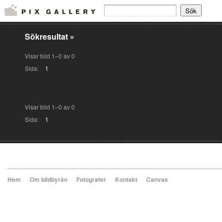
Sökresultat
»
Visar bild 1–0 av 0
Sida:
1
Visar bild 1–0 av 0
Sida:
1
Hem
Om bildbyrån
Fotografer
Kontakt
Canvas