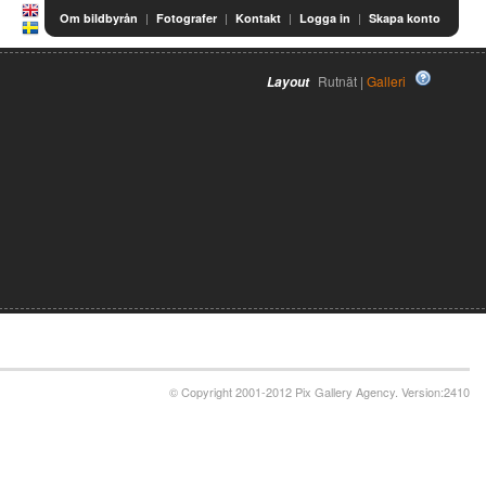
|
|
|
|
Om bildbyrån
Fotografer
Kontakt
Logga in
Skapa konto
Rutnät |
Galleri
Layout
© Copyright 2001-2012 Pix Gallery Agency. Version:2410