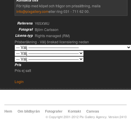
Kontakta oss
För hjälp med köpet och frågor om prissättning, maila
info@pixgallery.com
eller ring 031 - 711 62 00.
Referens
Y65XWU
Fotograf
Björn Carlsson
Licens-typ
Rights managed (RM)
Prisberäkning - Välj önskad licensiering nedan
Pris
Pris ej satt
Login
Hem
Om bildbyrån
Fotografer
Kontakt
Canvas
© Copyright 2001-2012 Pix Gallery Agency. Version:2410