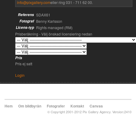
info@pixgallery.com
eller ring 031 - 711 62 00.
Referens
SDAX61
Fotograf
Benny Karlsson
Licens-typ
Rights managed (RM)
Prisberäkning - Välj önskad licensiering nedan
Pris
Pris ej satt
Login
Hem
Om bildbyrån
Fotografer
Kontakt
Canvas
© Copyright 2001-2012 Pix Gallery Agency. Version:2410