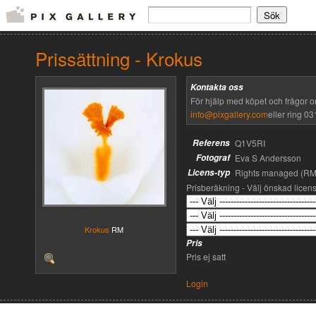
Prissättning - Krokus
Kontakta oss
För hjälp med köpet och frågor o
info@pixgallery.com
eller ring 03
Referens
Q1V5RI
Fotograf
Eva S Andersson
Licens-typ
Rights managed (RM
Prisberäkning - Välj önskad licen
Krokus
RM
Pris
Pris ej satt
Login