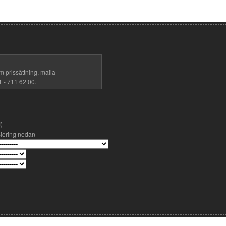
m prissättning, maila
1 - 711 62 00.
)
siering nedan