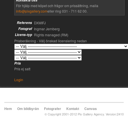
Kontakta oss
För hjälp med köpet och frågor om prissättning, maila
info@pixgallery.com
eller ring 031 - 711 62 00.
Referens
DXMIFJ
Fotograf
Ingmar Jernberg
Licens-typ
Rights managed (RM)
Prisberäkning - Välj önskad licensiering nedan
Pris
Pris ej satt
Login
Hem
Om bildbyrån
Fotografer
Kontakt
Canvas
© Copyright 2001-2012 Pix Gallery Agency. Version:2410