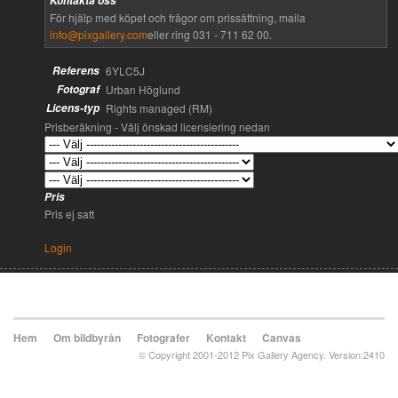
Kontakta oss
För hjälp med köpet och frågor om prissättning, maila
info@pixgallery.com
eller ring 031 - 711 62 00.
Referens
6YLC5J
Fotograf
Urban Höglund
Licens-typ
Rights managed (RM)
Prisberäkning - Välj önskad licensiering nedan
Pris
Pris ej satt
Login
Hem
Om bildbyrån
Fotografer
Kontakt
Canvas
© Copyright 2001-2012 Pix Gallery Agency. Version:2410