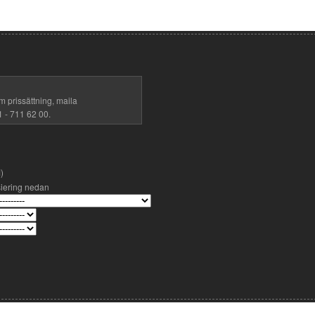
m prissättning, maila
1 - 711 62 00.
)
siering nedan