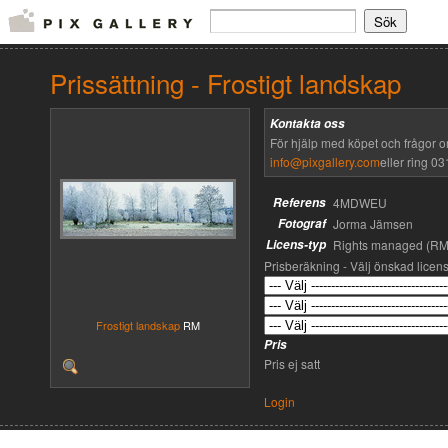
Prissättning - Frostigt landskap
Kontakta oss
För hjälp med köpet och frågor o
info@pixgallery.com
eller ring 03
Referens
4MDWEU
Fotograf
Jorma Jämsen
Licens-typ
Rights managed (RM
Prisberäkning - Välj önskad licen
Frostigt landskap
RM
Pris
Pris ej satt
Login