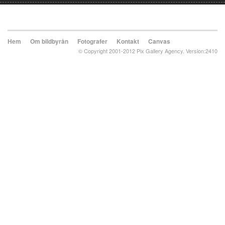
Hem
Om bildbyrån
Fotografer
Kontakt
Canvas
© Copyright 2001-2012 Pix Gallery Agency. Version:2410