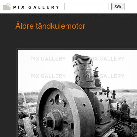
Äldre tändkulemotor