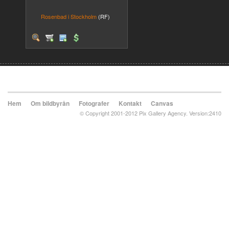
Rosenbad i Stockholm
(RF)
Hem
Om bildbyrån
Fotografer
Kontakt
Canvas
© Copyright 2001-2012 Pix Gallery Agency. Version:2410