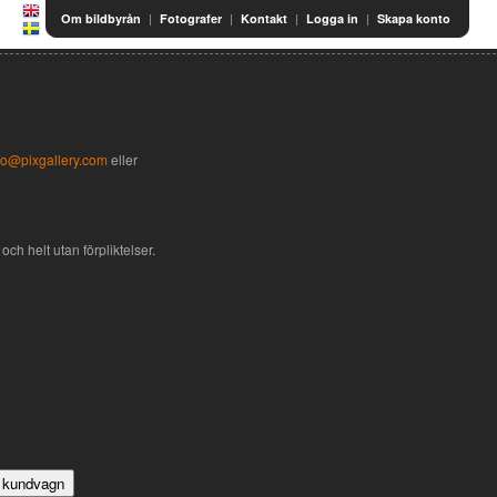
|
|
|
|
Om bildbyrån
Fotografer
Kontakt
Logga in
Skapa konto
fo@pixgallery.com
eller
och helt utan förpliktelser.