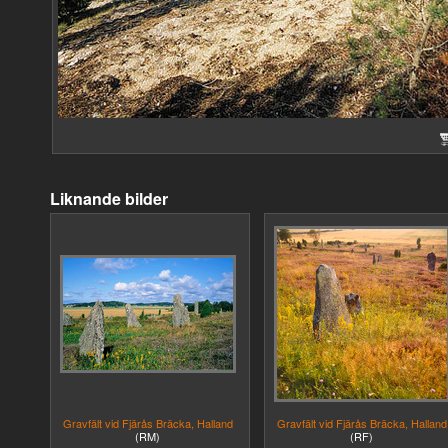
Liknande bilder
Gravfält vid Fjärås Bräcka, Halland
Gravfält vid Fjärås Bräcka, Halland
(RM)
(RF)