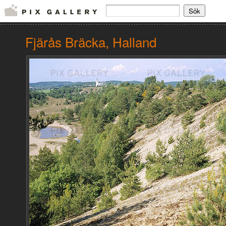
Fjärås Bräcka, Halland