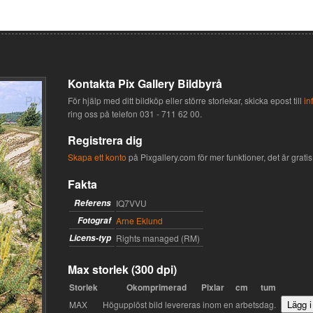
Kontakta Pix Gallery Bildbyrå
För hjälp med ditt bildköp eller större storlekar, skicka epost till
in
ring oss på telefon
031 - 711 62 00
.
Registrera dig
Skapa ett konto
på Pixgallery.com för mer funktioner, det är gratis 
Fakta
Referens
IQ7VVU
Fotograf
Arne Eklund
Licens-typ
Rights managed (RM)
Max storlek (300 dpi)
Storlek
Okomprimerad
Pixlar
cm
tum
MAX
Högupplöst bild levereras inom en arbetsdag.