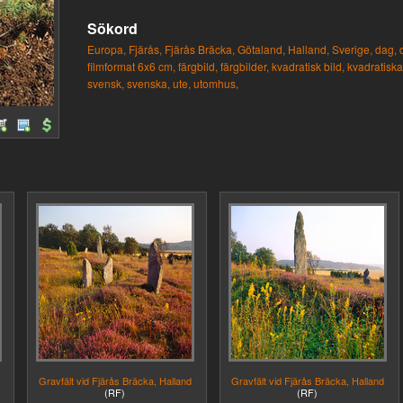
Sökord
Europa,
Fjärås,
Fjärås Bräcka,
Götaland,
Halland,
Sverige,
dag,
filmformat 6x6 cm,
färgbild,
färgbilder,
kvadratisk bild,
kvadratiska 
svensk,
svenska,
ute,
utomhus,
Gravfält vid Fjärås Bräcka, Halland
Gravfält vid Fjärås Bräcka, Halland
(RF)
(RF)