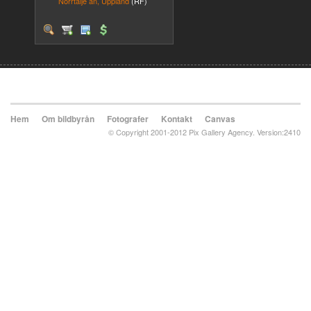
Norrtälje ån, Uppland
(RF)
Hem
Om bildbyrån
Fotografer
Kontakt
Canvas
© Copyright 2001-2012 Pix Gallery Agency. Version:2410