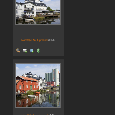
Norrtälje ån, Uppland
(RM)